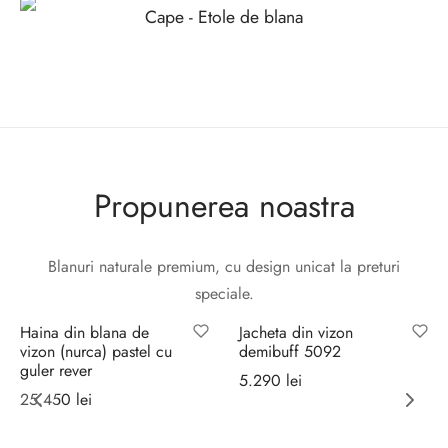
sorii de blana
are blanuri (Fur SPA)
Cape - Etole de blana
Propunerea noastra
Blanuri naturale premium, cu design unicat la preturi
speciale.
Haina din blana de
Jacheta din vizon
vizon (nurca) pastel cu
demibuff 5092
guler rever
5.290
lei
25.450
lei
Selectează
Selectează
opțiunile