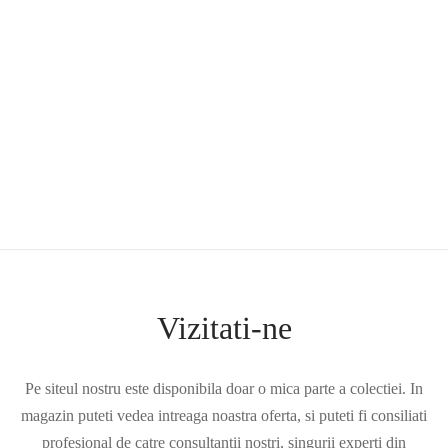
Restilizare
Daca aveti o haina veche, demodata, care nu va mai place, sau a
carei marime nu mai corespunde, veniti cu ea la noi si ii vom da
o viata noua prin curatare si restilizare.
Afla mai multe
Vizitati-ne
Pe siteul nostru este disponibila doar o mica parte a colectiei. In
magazin puteti vedea intreaga noastra oferta, si puteti fi consiliati
profesional de catre consultantii nostri, singurii experti din