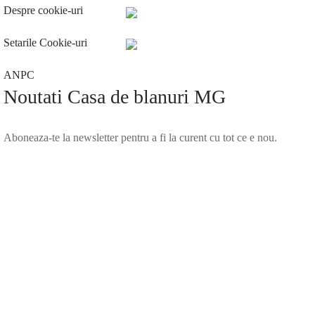
Despre cookie-uri
Setarile Cookie-uri
ANPC
Noutati Casa de blanuri MG
Aboneaza-te la newsletter pentru a fi la curent cu tot ce e nou.
©2025 Blana.ro . Toate drepturile rezervate.
↓
Contact Us
Contact Form
Name
Phone