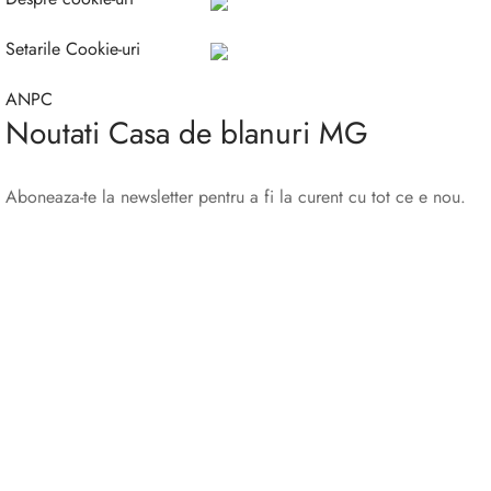
Setarile Cookie-uri
ANPC
Noutati Casa de blanuri MG
Aboneaza-te la newsletter pentru a fi la curent cu tot ce e nou.
©2025 Blana.ro . Toate drepturile rezervate.
↓
Contact Us
Contact Form
Name
Phone