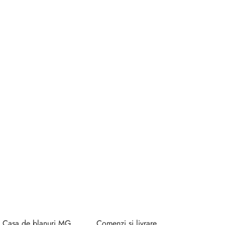
Casa de blanuri MG
Comenzi si livrare