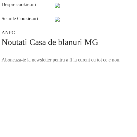
Despre cookie-uri
Setarile Cookie-uri
ANPC
Noutati Casa de blanuri MG
Aboneaza-te la newsletter pentru a fi la curent cu tot ce e nou.
©2025 Blana.ro . Toate drepturile rezervate.
↓
Contact Us
Contact Form
Name
Phone