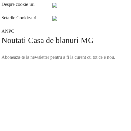
Despre cookie-uri
Setarile Cookie-uri
ANPC
Noutati Casa de blanuri MG
Aboneaza-te la newsletter pentru a fi la curent cu tot ce e nou.
©2025 Blana.ro . Toate drepturile rezervate.
↓
Contact Us
Contact Form
Name
Phone