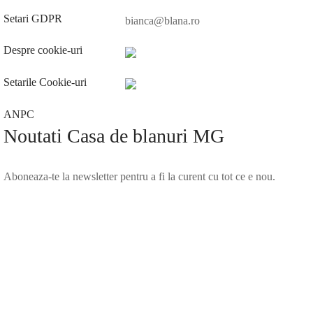
Setari GDPR
bianca@blana.ro
Despre cookie-uri
Setarile Cookie-uri
ANPC
Noutati Casa de blanuri MG
Aboneaza-te la newsletter pentru a fi la curent cu tot ce e nou.
©2025 Blana.ro . Toate drepturile rezervate.
↓
Contact Us
Contact Form
Name