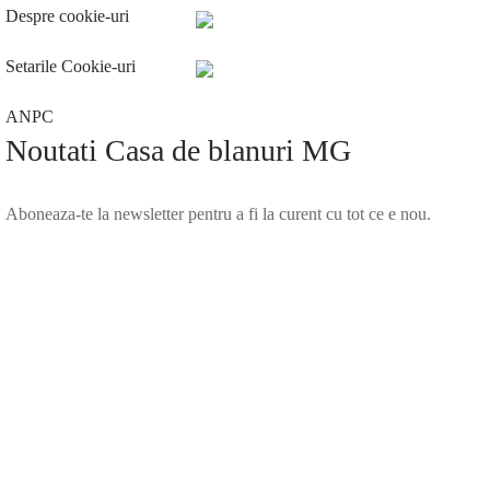
Despre cookie-uri
Setarile Cookie-uri
ANPC
Noutati Casa de blanuri MG
Aboneaza-te la newsletter pentru a fi la curent cu tot ce e nou.
©2025 Blana.ro . Toate drepturile rezervate.
↓
Contact Us
Contact Form
Name
Phone