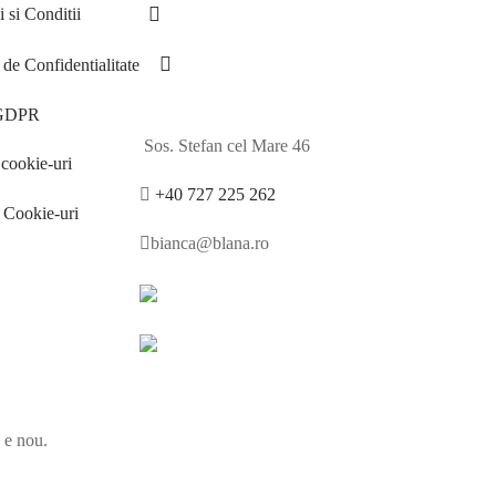
 si Conditii
 de Confidentialitate
 GDPR
Sos. Stefan cel Mare 46
cookie-uri
+40 727 225 262
e Cookie-uri
bianca@blana.ro
e e nou.