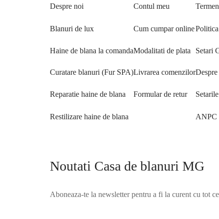
Despre noi
Contul meu
Termeni
Blanuri de lux
Cum cumpar online
Politica
Haine de blana la comanda
Modalitati de plata
Setari
Curatare blanuri (Fur SPA)
Livrarea comenzilor
Despre 
Reparatie haine de blana
Formular de retur
Setaril
Restilizare haine de blana
ANPC
Noutati Casa de blanuri MG
Aboneaza-te la newsletter pentru a fi la curent cu tot c
©2025 Blana.ro . Toate drepturile rezervate.