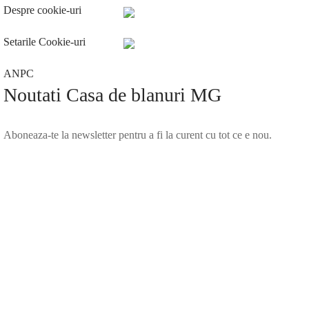
Despre cookie-uri
Setarile Cookie-uri
ANPC
Noutati Casa de blanuri MG
Aboneaza-te la newsletter pentru a fi la curent cu tot ce e nou.
©2025 Blana.ro . Toate drepturile rezervate.
↓
Contact Us
Contact Form
Name
Phone