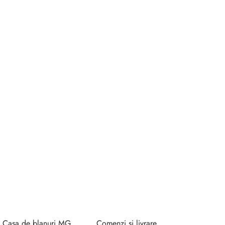
Casa de blanuri MG
Comenzi si livrare