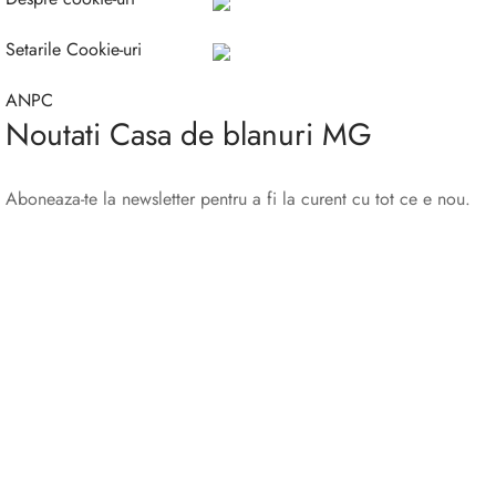
Setarile Cookie-uri
ANPC
Noutati Casa de blanuri MG
Aboneaza-te la newsletter pentru a fi la curent cu tot ce e nou.
©2025 Blana.ro . Toate drepturile rezervate.
↓
Contact Us
Contact Form
Name
Phone