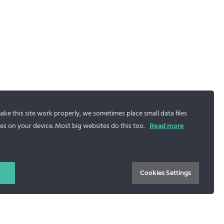
ke this site work properly, we sometimes place small data files
es on your device. Most big websites do this too.
Read more
Cookies Settings