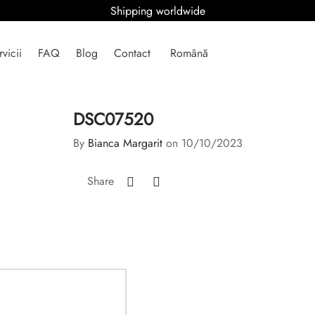
Shipping worldwide
rvicii
FAQ
Blog
Contact
Română
DSC07520
By
Bianca Margarit
on
10/10/2023
Share