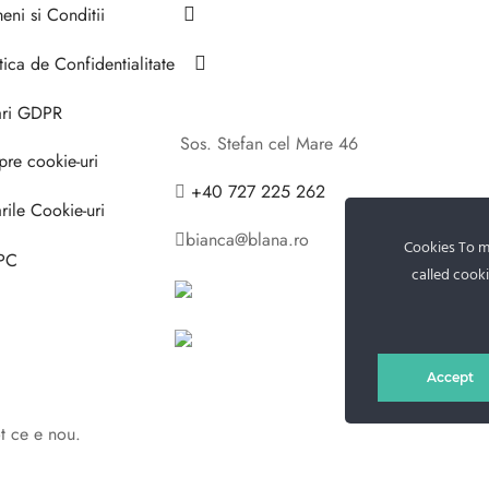
eni si Conditii
tica de Confidentialitate
ari GDPR
Sos. Stefan cel Mare 46
pre cookie-uri
+40 727 225 262
rile Cookie-uri
bianca@blana.ro
Cookies To ma
PC
called cooki
Accept
ot ce e nou.