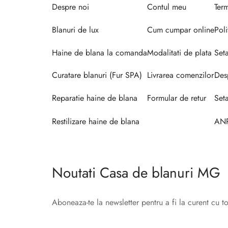
Despre noi
Contul meu
Term
Blanuri de lux
Cum cumpar online
Poli
Haine de blana la comanda
Modalitati de plata
Set
Curatare blanuri (Fur SPA)
Livrarea comenzilor
Des
Reparatie haine de blana
Formular de retur
Seta
Restilizare haine de blana
AN
Noutati Casa de blanuri MG
Aboneaza-te la newsletter pentru a fi la curent cu t
©2025 Blana.ro . Toate drepturile rezervate.