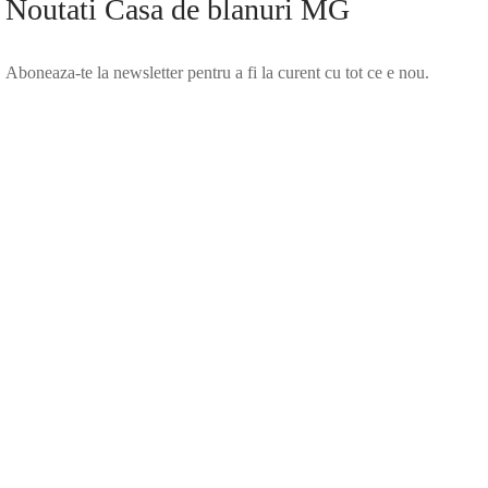
Noutati Casa de blanuri MG
Aboneaza-te la newsletter pentru a fi la curent cu tot ce e nou.
©2025 Blana.ro . Toate drepturile rezervate.
↓
Contact Us
Contact Form
Name
Phone
Email
Message