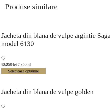
Produse similare
Jacheta din blana de vulpe argintie Sa
model 6130
Prețul
Prețul
12.250
lei
7.350
lei
inițial a
curent
Selectează opțiunile
fost:
este:
12.250 lei.
7.350 lei.
Jacheta din blana de vulpe golden