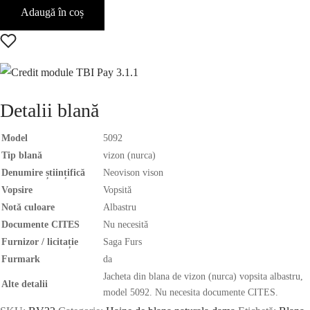
Adaugă în coș
Detalii blană
Model
5092
Tip blană
vizon (nurca)
Denumire științifică
Neovison vison
Vopsire
Vopsită
Notă culoare
Albastru
Documente CITES
Nu necesită
Furnizor / licitație
Saga Furs
Furmark
da
Jacheta din blana de vizon (nurca) vopsita albastru,
Alte detalii
model 5092. Nu necesita documente CITES.