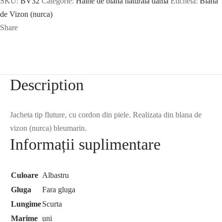
SKU:
BV32
Categorie:
Haine de blana naturala dama
Etichetă:
Blana
de Vizon (nurca)
Share
Description
Jacheta tip fluture, cu cordon din piele. Realizata din blana de
vizon (nurca) bleumarin.
Informații suplimentare
Culoare
Albastru
Gluga
Fara gluga
Lungime
Scurta
Marime
uni