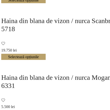
Selectează opțiunile
fost:
este:
6.595 lei.
5.270 lei.
Haina din blana de vizon / nurca Scan
5718
19.750
lei
Selectează opțiunile
Haina din blana de vizon / nurca Moga
6331
5.500
lei