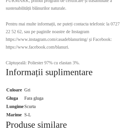
FURMARK, primul program de certificare și trasabilitate a
sustenabilității blănurilor naturale.
Pentru mai multe informații, ne puteți contacta telefonic la 0727
22 52 62, sau pe paginile noastre de Instagram
https://www.instagram.com/casadeblanurimg/ și Facebook:
https://www.facebook.com/blanuri.
Căptușeală: Poliester 97% cu elastan 3%.
Informații suplimentare
Culoare
Gri
Gluga
Fara gluga
Lungime
Scurta
Marime
S-L
Produse similare