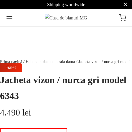
Shipping worldwide
Prima pagină
/
Haine de blana naturala dama
/
Jacheta vizon / nurca gri model
Sale!
6343
Jacheta vizon / nurca gri model
6343
4.490
lei