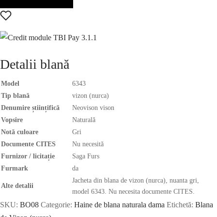
Detalii blană
Model
6343
Tip blană
vizon (nurca)
Denumire științifică
Neovison vison
Vopsire
Naturală
Notă culoare
Gri
Documente CITES
Nu necesită
Furnizor / licitație
Saga Furs
Furmark
da
Jacheta din blana de vizon (nurca), nuanta gri,
Alte detalii
model 6343. Nu necesita documente CITES.
SKU:
BO08
Categorie:
Haine de blana naturala dama
Etichetă:
Blana