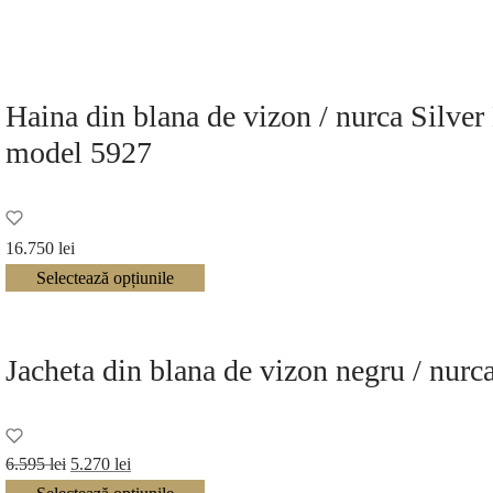
Haina din blana de vizon / nurca Silver
model 5927
16.750
lei
Selectează opțiunile
Jacheta din blana de vizon negru / nur
Prețul
Prețul
6.595
lei
5.270
lei
inițial a
curent