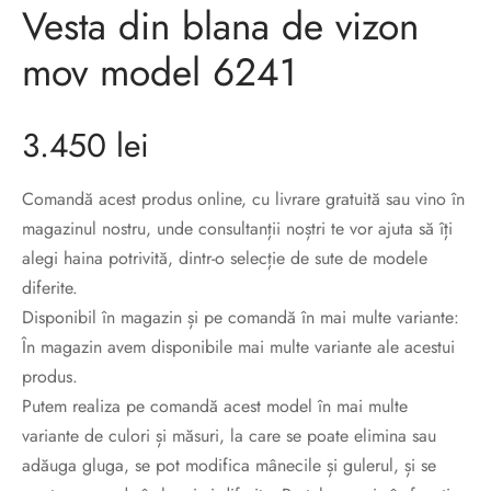
Vesta din blana de vizon
sorii de blana
are blanuri (Fur SPA)
mov model 6241
3.450
lei
Comandă acest produs online, cu livrare gratuită sau vino în
magazinul nostru, unde consultanții noștri te vor ajuta să îți
alegi haina potrivită, dintr-o selecție de sute de modele
diferite.
Disponibil în magazin și pe comandă în mai multe variante:
În magazin avem disponibile mai multe variante ale acestui
produs.
Putem realiza pe comandă acest model în mai multe
variante de culori și măsuri, la care se poate elimina sau
adăuga gluga, se pot modifica mânecile și gulerul, și se