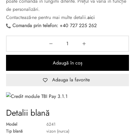
poate comanda în lungimi diferite. Prețul va varia în funcție
de personalizări.
Contactează-ne pentru mai multe detalii.
aici
Comanda prin telefon:
+40 727 225 262
Adaugă în coș
Adauga la favorite
Detalii blană
Model
6241
Tip blană
vizon (nurca)