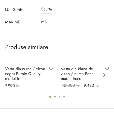
Scurta
LUNGIME
M-L
MARIME
Produse similare
Sale!
Vesta din nurca / vizon
Vesta din blana de
negru Purple Quality
vizon / nurca Perla
model Irene
model Irene
Prețul
Prețul
12.000
lei
9.490
lei
7.990
lei
inițial a
curent
Selectează
Selectează
fost:
este:
opțiunile
opțiunile
12.000 lei.
9.490 le