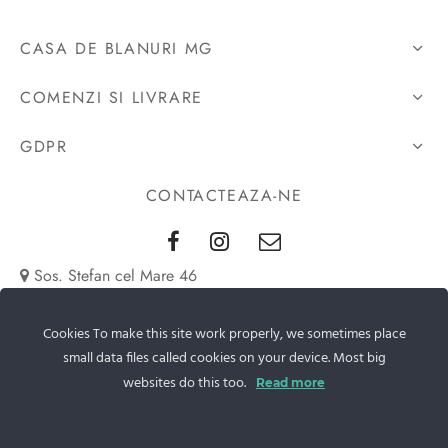
CASA DE BLANURI MG
COMENZI SI LIVRARE
GDPR
CONTACTEAZA-NE
Sos. Stefan cel Mare 46
+40 727 225 262
Cookies To make this site work properly, we sometimes place
small data files called cookies on your device. Most big
bianca@blana.ro
websites do this too.
Read more