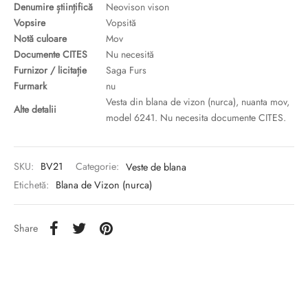
Denumire științifică
Neovison vison
Vopsire
Vopsită
Notă culoare
Mov
Documente CITES
Nu necesită
Furnizor / licitație
Saga Furs
Furmark
nu
Vesta din blana de vizon (nurca), nuanta mov,
Alte detalii
model 6241. Nu necesita documente CITES.
SKU:
BV21
Categorie:
Veste de blana
Etichetă:
Blana de Vizon (nurca)
Share