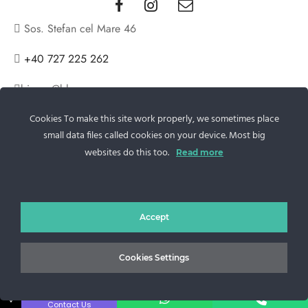
Sos. Stefan cel Mare 46
+40 727 225 262
bianca@blana.ro
Cookies To make this site work properly, we sometimes place
small data files called cookies on your device. Most big
websites do this too.
Read more
Noutati Casa de blanuri MG
Accept
Cookies Settings
Aboneaza-te la newsletter pentru a fi la curent cu tot ce e
nou.
↓
Contact Us