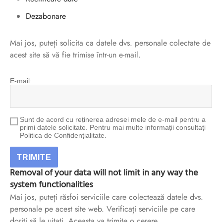
sorii de blana
are blanuri (Fur SPA)
Dezabonare
Mai jos, puteți solicita ca datele dvs. personale colectate de
acest site să vă fie trimise într-un e-mail.
E-mail:
Sunt de acord cu reținerea adresei mele de e-mail pentru a
primi datele solicitate. Pentru mai multe informații consultați
Politica de Confidențialitate.
Removal of your data will not limit in any way the
system functionalities
Mai jos, puteți răsfoi serviciile care colectează datele dvs.
personale pe acest site web. Verificați serviciile pe care
doriți să le uitați. Aceasta va trimite o cerere