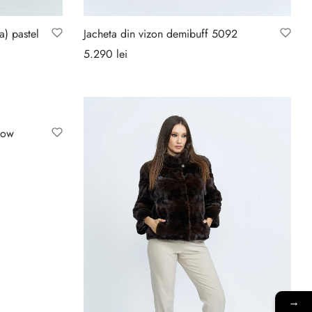
a) pastel
Jacheta din vizon demibuff 5092
5.290
lei
Selectează opțiunile
dow
→