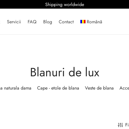
Shipping worldwide
x
Servicii
FAQ
Blog
Contact
Română
Blanuri de lux
na naturala dama
Cape - etole de blana
Veste de blana
Acce
Fi