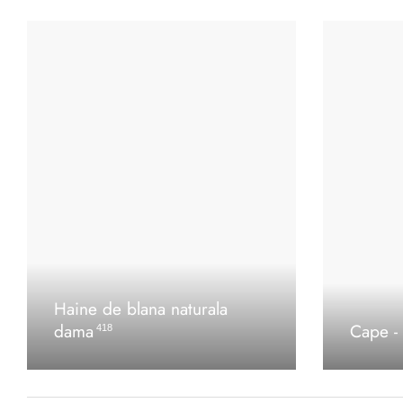
Haine de blana naturala
dama
Cape - 
418