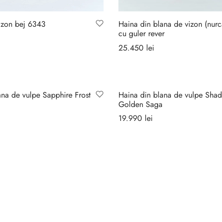
vizon bej 6343
Haina din blana de vizon (nurc
cu guler rever
25.450
lei
ă opțiunile
Selectează opțiunile
ana de vulpe Sapphire Frost
Haina din blana de vulpe Sha
Golden Saga
19.990
lei
ă opțiunile
Selectează opțiunile