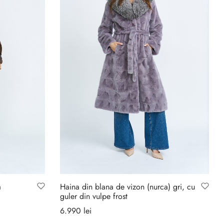
a
Haina din blana de vizon (nurca) gri, cu
guler din vulpe frost
6.990
lei
Selectează opțiunile