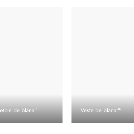
etole de blana
Veste de blana
21
46