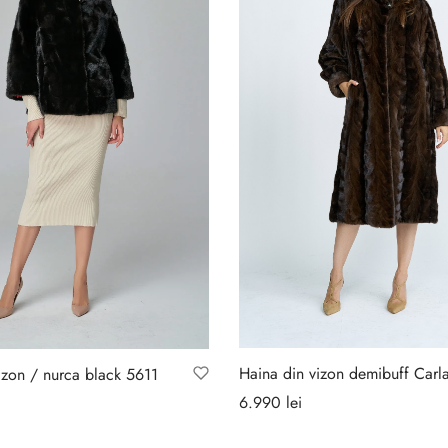
Haina din vizon demibuff Carl
izon / nurca black 5611
6.990
lei
Selectează opțiunile
ă opțiunile