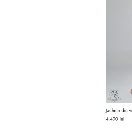
Selectează opțiunile
Jacheta din v
4.490
lei
Selecteaz