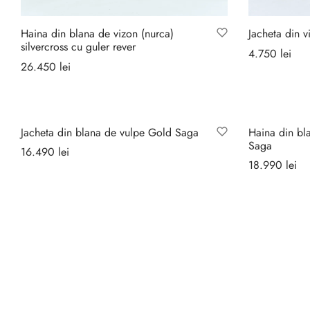
Haina din blana de vizon (nurca)
Jacheta din 
silvercross cu guler rever
4.750
lei
26.450
lei
Selecteaz
Selectează opțiunile
Jacheta din blana de vulpe Gold Saga
Haina din bl
Saga
16.490
lei
18.990
lei
Selectează opțiunile
Selecteaz