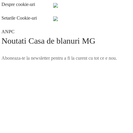
Despre cookie-uri
Setarile Cookie-uri
ANPC
Noutati Casa de blanuri MG
Aboneaza-te la newsletter pentru a fi la curent cu tot ce e nou.
©2025 Blana.ro . Toate drepturile rezervate.
↓
Contact Us
Contact Form
Name
Phone