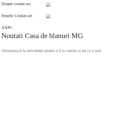
Despre cookie-uri
Setarile Cookie-uri
ANPC
Noutati Casa de blanuri MG
Aboneaza-te la newsletter pentru a fi la curent cu tot ce e nou.
©2025 Blana.ro . Toate drepturile rezervate.
↓
Contact Us
Contact Form
Name
Phone