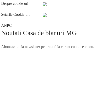
Despre cookie-uri
Setarile Cookie-uri
ANPC
Noutati Casa de blanuri MG
Aboneaza-te la newsletter pentru a fi la curent cu tot ce e nou.
©2025 Blana.ro . Toate drepturile rezervate.
↓
Contact Us
Contact Form
Name
Phone