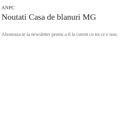
ANPC
Noutati Casa de blanuri MG
Aboneaza-te la newsletter pentru a fi la curent cu tot ce e nou.
©2025 Blana.ro . Toate drepturile rezervate.
↓
Contact Us
Contact Form
Name
Phone
Email