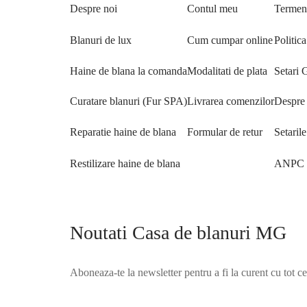
Despre noi
Contul meu
Termeni
Blanuri de lux
Cum cumpar online
Politica
Haine de blana la comanda
Modalitati de plata
Setari
Curatare blanuri (Fur SPA)
Livrarea comenzilor
Despre 
Reparatie haine de blana
Formular de retur
Setaril
Restilizare haine de blana
ANPC
Noutati Casa de blanuri MG
Aboneaza-te la newsletter pentru a fi la curent cu tot c
©2025 Blana.ro . Toate drepturile rezervate.