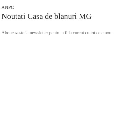
ANPC
Noutati Casa de blanuri MG
Aboneaza-te la newsletter pentru a fi la curent cu tot ce e nou.
©2025 Blana.ro . Toate drepturile rezervate.
↓
Contact Us
Contact Form
Name
Phone
Email