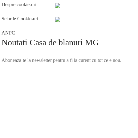
Despre cookie-uri
Setarile Cookie-uri
ANPC
Noutati Casa de blanuri MG
Aboneaza-te la newsletter pentru a fi la curent cu tot ce e nou.
©2025 Blana.ro . Toate drepturile rezervate.
↓
Contact Us
Contact Form
Name
Phone