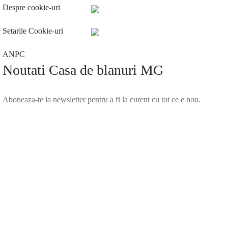
Despre cookie-uri
Setarile Cookie-uri
ANPC
Noutati Casa de blanuri MG
Aboneaza-te la newsletter pentru a fi la curent cu tot ce e nou.
©2025 Blana.ro . Toate drepturile rezervate.
↓
Contact Us
Contact Form
Name
Phone