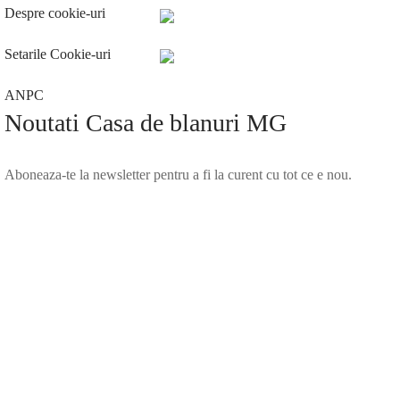
Despre cookie-uri
Setarile Cookie-uri
ANPC
Noutati Casa de blanuri MG
Aboneaza-te la newsletter pentru a fi la curent cu tot ce e nou.
©2025 Blana.ro . Toate drepturile rezervate.
↓
Contact Us
Contact Form
Name
Phone