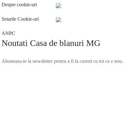
Despre cookie-uri
Setarile Cookie-uri
ANPC
Noutati Casa de blanuri MG
Aboneaza-te la newsletter pentru a fi la curent cu tot ce e nou.
©2025 Blana.ro . Toate drepturile rezervate.
↓
Contact Us
Contact Form
Name
Phone