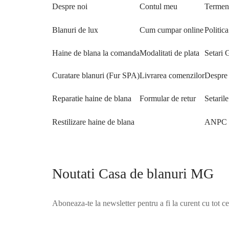
Despre noi
Contul meu
Termeni
Blanuri de lux
Cum cumpar online
Politica
Haine de blana la comanda
Modalitati de plata
Setari
Curatare blanuri (Fur SPA)
Livrarea comenzilor
Despre 
Reparatie haine de blana
Formular de retur
Setaril
Restilizare haine de blana
ANPC
Noutati Casa de blanuri MG
Aboneaza-te la newsletter pentru a fi la curent cu tot c
©2025 Blana.ro . Toate drepturile rezervate.