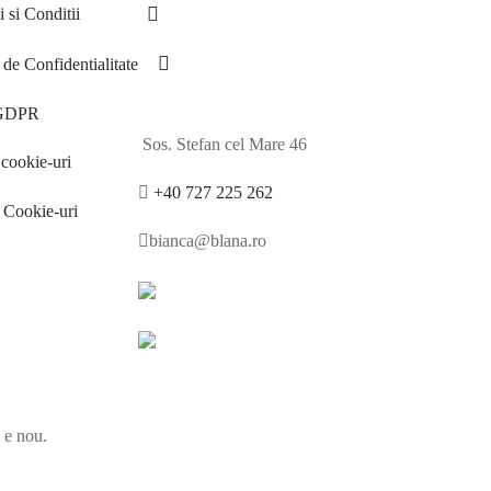
 si Conditii
 de Confidentialitate
 GDPR
Sos. Stefan cel Mare 46
cookie-uri
+40 727 225 262
e Cookie-uri
bianca@blana.ro
e e nou.