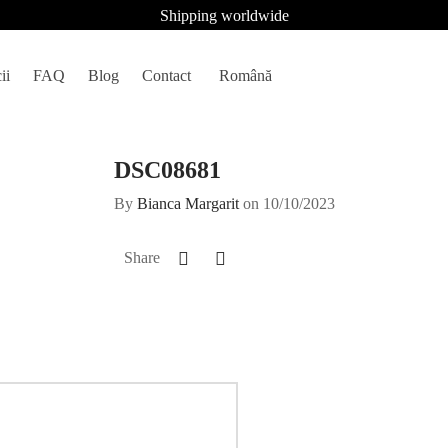
Shipping worldwide
ii
FAQ
Blog
Contact
Română
DSC08681
By
Bianca Margarit
on
10/10/2023
Share