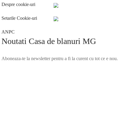
Despre cookie-uri
Setarile Cookie-uri
ANPC
Noutati Casa de blanuri MG
Aboneaza-te la newsletter pentru a fi la curent cu tot ce e nou.
©2025 Blana.ro . Toate drepturile rezervate.
↓
Contact Us
Contact Form
Name
Phone