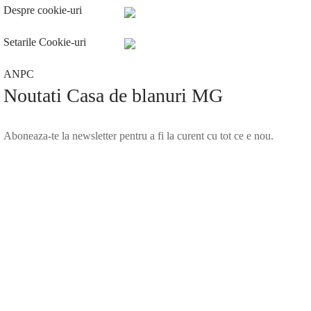
Despre cookie-uri
Setarile Cookie-uri
ANPC
Noutati Casa de blanuri MG
Aboneaza-te la newsletter pentru a fi la curent cu tot ce e nou.
©2025 Blana.ro . Toate drepturile rezervate.
↓
Contact Us
Contact Form
Name
Phone