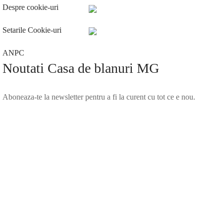
Despre cookie-uri
Setarile Cookie-uri
ANPC
Noutati Casa de blanuri MG
Aboneaza-te la newsletter pentru a fi la curent cu tot ce e nou.
©2025 Blana.ro . Toate drepturile rezervate.
↓
Contact Us
Contact Form
Name
Phone