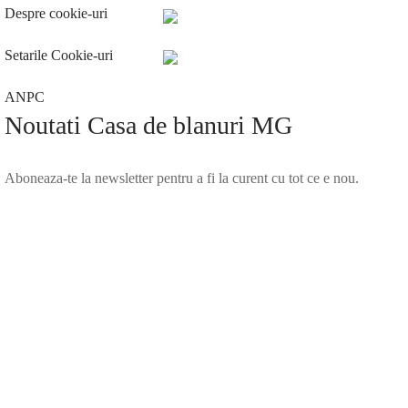
Despre cookie-uri
Setarile Cookie-uri
ANPC
Noutati Casa de blanuri MG
Aboneaza-te la newsletter pentru a fi la curent cu tot ce e nou.
©2025 Blana.ro . Toate drepturile rezervate.
↓
Contact Us
Contact Form
Name
Phone