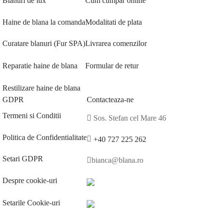
Blanuri de lux
Cum cumpar online
Haine de blana la comanda
Modalitati de plata
Curatare blanuri (Fur SPA)
Livrarea comenzilor
Reparatie haine de blana
Formular de retur
Restilizare haine de blana
GDPR
Contacteaza-ne
Termeni si Conditii
Sos. Stefan cel Mare 46
Politica de Confidentialitate
+40 727 225 262
Setari GDPR
bianca@blana.ro
Despre cookie-uri
Setarile Cookie-uri