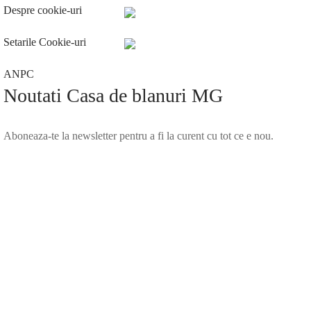
Despre cookie-uri
Setarile Cookie-uri
ANPC
Noutati Casa de blanuri MG
Aboneaza-te la newsletter pentru a fi la curent cu tot ce e nou.
©2025 Blana.ro . Toate drepturile rezervate.
↓
Contact Us
Contact Form
Name
Phone