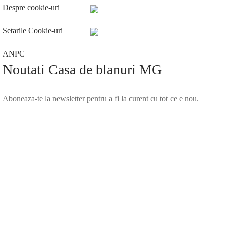
Despre cookie-uri
Setarile Cookie-uri
ANPC
Noutati Casa de blanuri MG
Aboneaza-te la newsletter pentru a fi la curent cu tot ce e nou.
©2025 Blana.ro . Toate drepturile rezervate.
↓
Contact Us
Contact Form
Name
Phone