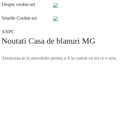
Despre cookie-uri
Setarile Cookie-uri
ANPC
Noutati Casa de blanuri MG
Aboneaza-te la newsletter pentru a fi la curent cu tot ce e nou.
©2025 Blana.ro . Toate drepturile rezervate.
↓
Contact Us
Contact Form
Name
Phone