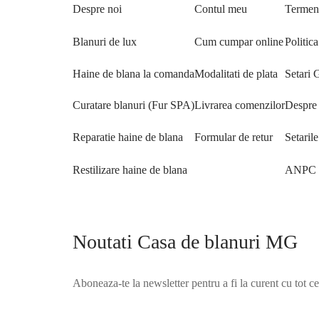
Despre noi
Contul meu
Termeni
Blanuri de lux
Cum cumpar online
Politica
Haine de blana la comanda
Modalitati de plata
Setari
Curatare blanuri (Fur SPA)
Livrarea comenzilor
Despre 
Reparatie haine de blana
Formular de retur
Setaril
Restilizare haine de blana
ANPC
Noutati Casa de blanuri MG
Aboneaza-te la newsletter pentru a fi la curent cu tot c
©2025 Blana.ro . Toate drepturile rezervate.