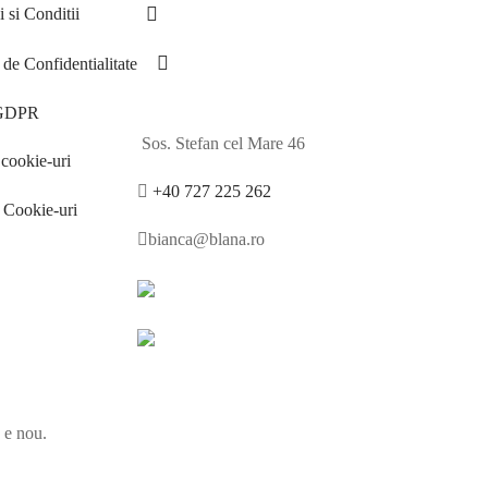
 si Conditii
 de Confidentialitate
 GDPR
Sos. Stefan cel Mare 46
cookie-uri
+40 727 225 262
e Cookie-uri
bianca@blana.ro
e e nou.