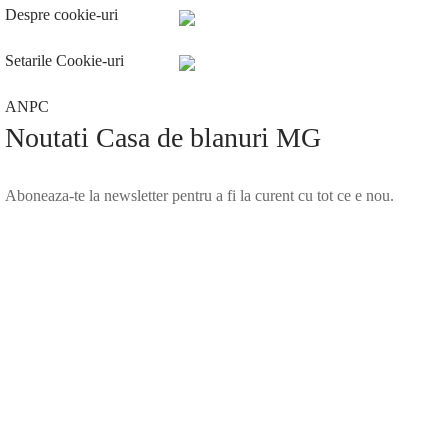
Despre cookie-uri
Setarile Cookie-uri
ANPC
Noutati Casa de blanuri MG
Aboneaza-te la newsletter pentru a fi la curent cu tot ce e nou.
©2025 Blana.ro . Toate drepturile rezervate.
↓
Contact Us
Contact Form
Name
Phone