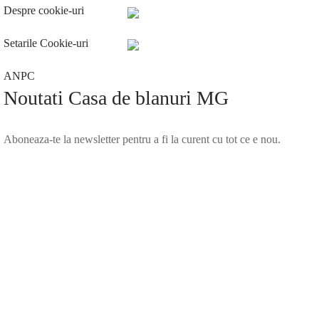
Despre cookie-uri
Setarile Cookie-uri
ANPC
Noutati Casa de blanuri MG
Aboneaza-te la newsletter pentru a fi la curent cu tot ce e nou.
©2025 Blana.ro . Toate drepturile rezervate.
↓
Contact Us
Contact Form
Name
Phone