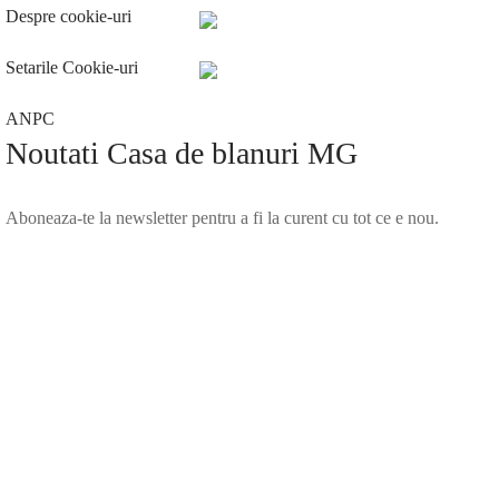
Despre cookie-uri
Setarile Cookie-uri
ANPC
Noutati Casa de blanuri MG
Aboneaza-te la newsletter pentru a fi la curent cu tot ce e nou.
©2025 Blana.ro . Toate drepturile rezervate.
↓
Contact Us
Contact Form
Name
Phone