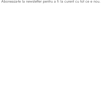
Aboneaza-te la newsletter pentru a fi la curent cu tot ce e nou.
©2025 Blana.ro . Toate drepturile rezervate.
↓
Contact Us
Contact Form
Name
Phone
Email