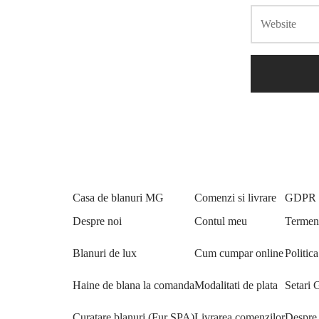
Casa de blanuri MG
Comenzi si livrare
GDPR
Despre noi
Contul meu
Termeni
Blanuri de lux
Cum cumpar online
Politica
Haine de blana la comanda
Modalitati de plata
Setari
Curatare blanuri (Fur SPA)
Livrarea comenzilor
Despre 