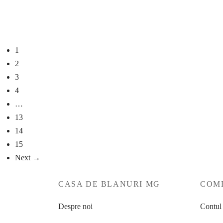
Golden Zina
6.490
lei
16.490
lei
Selecteaz
Selectează opțiunile
1
2
3
4
…
13
14
15
Next →
CASA DE BLANURI MG
COME
Despre noi
Contul