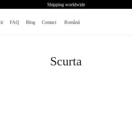
Shipping worldwide
ii
FAQ
Blog
Contact
Română
Scurta
izon demibuff 5092
Jacheta din blana de vulpe Gold
16.490
lei