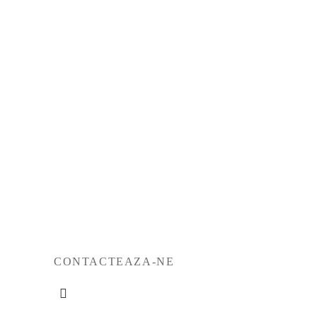
3.990
lei
Selectează opțiunile
CONTACTEAZA-NE