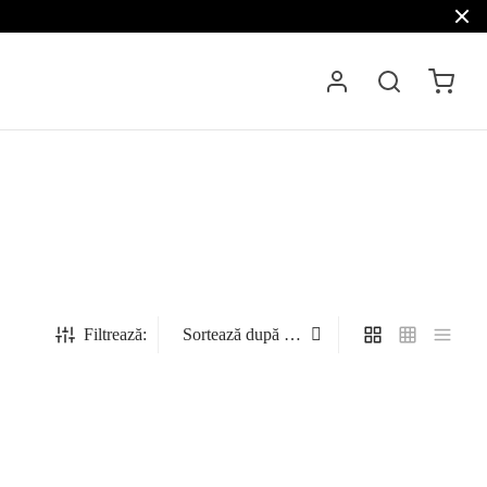
Filtrează:
 Saga
Haina din blana de vulpe Sapphire Frost
Saga