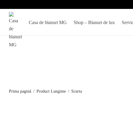
Casa de blanuri MG
Shop – Blanuri de lux
Servic
Prima pagină
/
Product Lungime
/
Scurta
Jacheta din vizon bej 6343
Jacheta din v
4.750
lei
5.290
lei