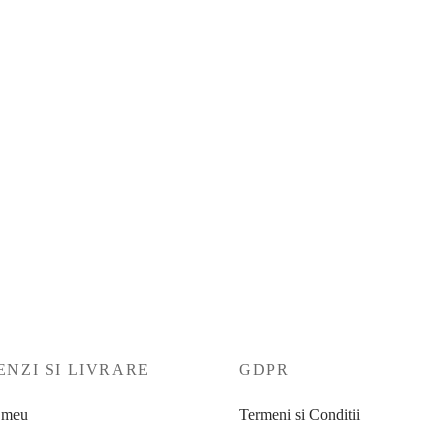
albastru mod. Adriana
4.490
lei
ă opțiunile
Selectează opțiunile
NZI SI LIVRARE
GDPR
 meu
Termeni si Conditii