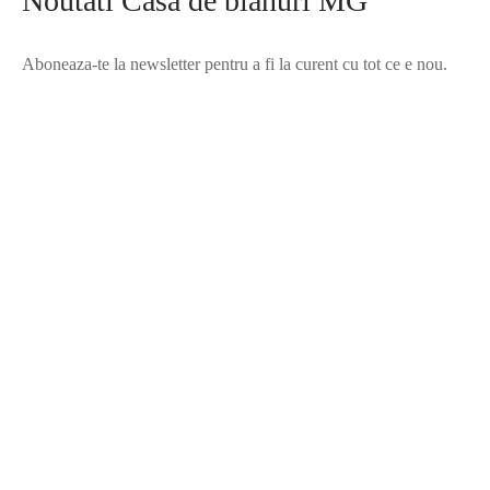
Noutati Casa de blanuri MG
Aboneaza-te la newsletter pentru a fi la curent cu tot ce e nou.
©2025 Blana.ro . Toate drepturile rezervate.
↓
Contact Us
Contact Form
Name
Phone
Email