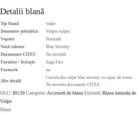
Detalii blană
Tip blană
vulpe
Denumire științifică
Vulpes vulpes
Vopsire
Naturală
Notă culoare
Blue Serenity
Documente CITES
Nu necesită
Furnizor / licitație
Saga Furs
Furmark
nu
Caciula din vulpe blue serenity cu capac de vizon.
Alte detalii
Nu necesita documente CITES.
SKU:
BG59
Categorie:
Accesorii de blana
Etichetă:
Blana naturala de
Vulpe
Share