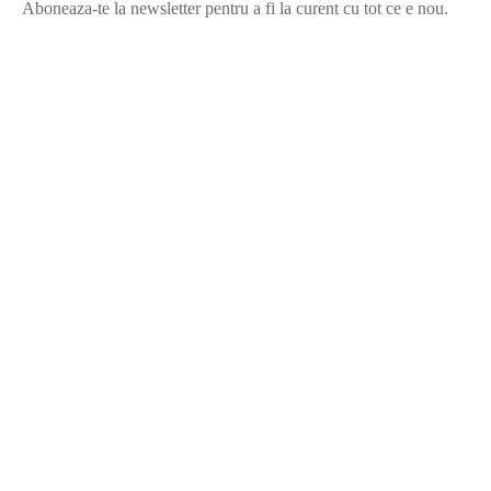
Aboneaza-te la newsletter pentru a fi la curent cu tot ce e nou.
©2025 Blana.ro . Toate drepturile rezervate.
↓
Contact Us
Contact Form
Name
Phone
Email