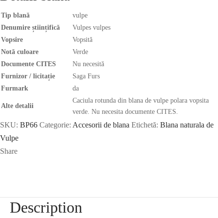
Tip blană
vulpe
Denumire științifică
Vulpes vulpes
Vopsire
Vopsită
Notă culoare
Verde
Documente CITES
Nu necesită
Furnizor / licitație
Saga Furs
Furmark
da
Caciula rotunda din blana de vulpe polara vopsita
Alte detalii
verde. Nu necesita documente CITES.
SKU:
BP66
Categorie:
Accesorii de blana
Etichetă:
Blana naturala de
Vulpe
Share
Description