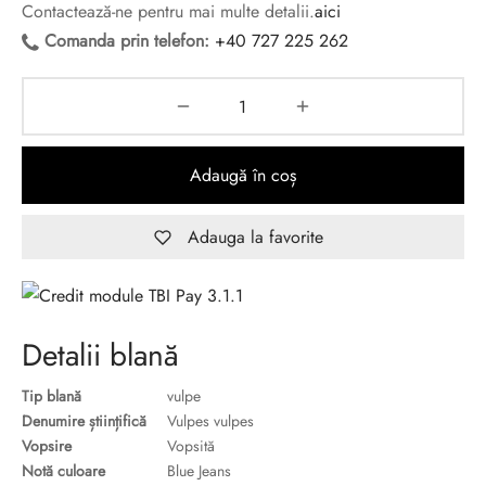
Contactează-ne pentru mai multe detalii.
aici
Comanda prin telefon:
+40 727 225 262
Adaugă în coș
Adauga la favorite
Detalii blană
Tip blană
vulpe
Denumire științifică
Vulpes vulpes
Vopsire
Vopsită
Notă culoare
Blue Jeans