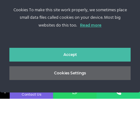
Cookies To make this site work properly, we sometimes place
Sos. Stefan cel Mare 46
small data files called cookies on your device. Most big
websites do this too.
Read more
+40 727 225 262
bianca@blana.ro
Accept
Cookies Settings
↓
Contact Us
Noutati Casa de blanuri MG
Aboneaza-te la newsletter pentru a fi la curent cu tot ce e
nou.