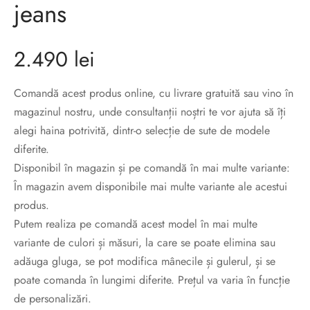
jeans
sorii de blana
are blanuri (Fur SPA)
2.490
lei
Comandă acest produs online, cu livrare gratuită sau vino în
magazinul nostru, unde consultanții noștri te vor ajuta să îți
alegi haina potrivită, dintr-o selecție de sute de modele
diferite.
Disponibil în magazin și pe comandă în mai multe variante:
În magazin avem disponibile mai multe variante ale acestui
produs.
Putem realiza pe comandă acest model în mai multe
variante de culori și măsuri, la care se poate elimina sau
adăuga gluga, se pot modifica mânecile și gulerul, și se
poate comanda în lungimi diferite. Prețul va varia în funcție
de personalizări.