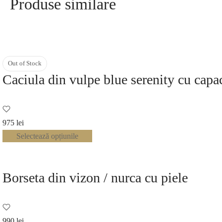
Produse similare
Out of Stock
Caciula din vulpe blue serenity cu capa
975
lei
Selectează opțiunile
Borseta din vizon / nurca cu piele
990
lei