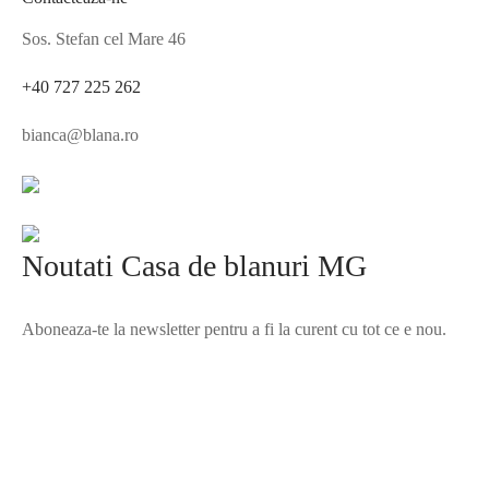
Sos. Stefan cel Mare 46
+40 727 225 262
bianca@blana.ro
Noutati Casa de blanuri MG
Aboneaza-te la newsletter pentru a fi la curent cu tot ce e nou.
©2025 Blana.ro . Toate drepturile rezervate.
↓
Contact Us
Contact Form
Name