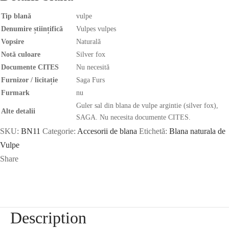
Tip blană
vulpe
Denumire științifică
Vulpes vulpes
Vopsire
Naturală
Notă culoare
Silver fox
Documente CITES
Nu necesită
Furnizor / licitație
Saga Furs
Furmark
nu
Guler sal din blana de vulpe argintie (silver fox),
Alte detalii
SAGA. Nu necesita documente CITES.
SKU:
BN11
Categorie:
Accesorii de blana
Etichetă:
Blana naturala de
Vulpe
Share
Description