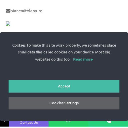
bianca@blana.ro
Cookies To make this site work properly, we sometimes place
small data files called cookies on your device. Most big
websites do this too.
Read more
Noutati Casa de blanuri MG
Aboneaza-te la newsletter pentru a fi la curent cu tot ce e
Accept
nou.
Cookies Settings
↓
Contact Us
©2025 Blana.ro . Toate drepturile rezervate.