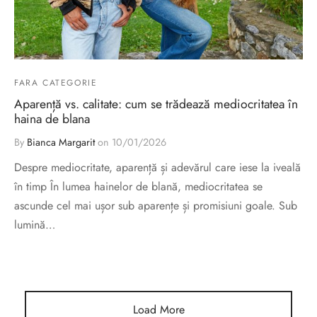
sorii de blana
are blanuri (Fur SPA)
FARA CATEGORIE
Aparență vs. calitate: cum se trădează mediocritatea în
haina de blana
By
Bianca Margarit
on
10/01/2026
Despre mediocritate, aparență și adevărul care iese la iveală
în timp În lumea hainelor de blană, mediocritatea se
ascunde cel mai ușor sub aparențe și promisiuni goale. Sub
lumină…
Load More