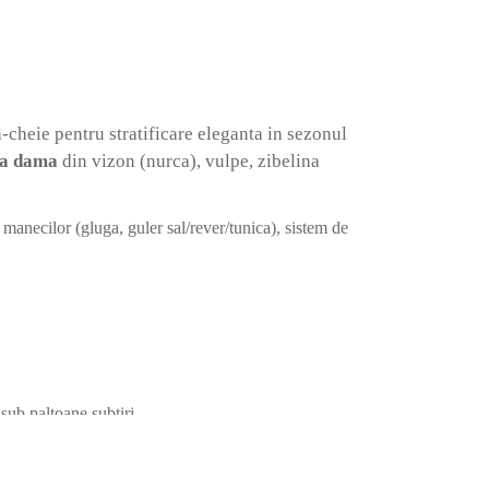
-cheie pentru stratificare eleganta in sezonul
na dama
din vizon (nurca), vulpe, zibelina
anecilor (gluga, guler sal/rever/tunica), sistem de
 sub paltoane subtiri.