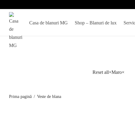
Casa de blanuri MG
Shop – Blanuri de lux
Servic
Veste
Reset all
×
Maro
×
din
blana
naturala
Prima pagină
/
Veste de blana
pentru
stratificare
eleganta:
Vesta din blana de Zibelina rusa (samur
vizon,
rusesc) Castagna