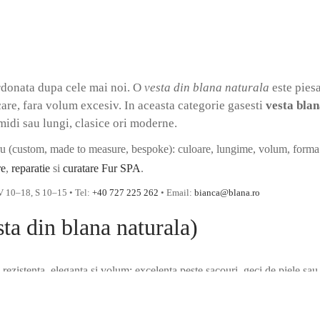
rdonata dupa cele mai noi. O
vesta din blana naturala
este piesa
care, fara volum excesiv. In aceasta categorie gasesti
vesta bla
 midi sau lungi, clasice ori moderne.
tru (custom, made to measure, bespoke): culoare, lungime, volum, forma m
re
,
reparatie
si
curatare Fur SPA
.
V 10–18, S 10–15 • Tel:
+40 727 225 262
• Email:
bianca@blana.ro
ta din blana naturala)
e rezistenta, eleganta si volum; excelenta peste sacouri, geci de piele sau
rnic; se potriveste cu denim, piele sau tricotaje groase.