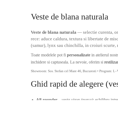
vulpe,
Selectează opțiunile
samur,
Veste de blana naturala
lynx;
croi
scurt
Veste de blana naturala
— selectie curenta, o
sau
rece: aduce caldura, textura si libertate de mis
midi,
(samur), lynx sau chinchilla, in croiuri scurte,
potrivite
Toate modelele pot fi
personalizate
in atelierul nos
rochii
inchidere si captuseala. La nevoie, oferim si
restiliza
si
Showroom: Sos. Stefan cel Mare 46, Bucuresti • Program: L–
tinute
smart;
Ghid rapid de alegere (ves
personalizare
MTM/bespoke.
All-rounder
–
vesta vizon (nurca)
: echilibru intr
Statement
–
vesta vulpe
: volum, efect vizual pute